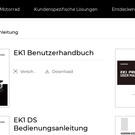
Motorrad
Kundenspezifische Lösungen
Entdecken
nleitung
EK1 Benutzerhandbuch
Vorschau
Download
EK1 DS
Bedienungsanleitung