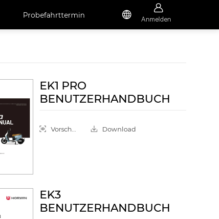


Probefahrttermin
Anmelden
EK1 PRO
BENUTZERHANDBUCH
Vorschau
Download
EK3
BENUTZERHANDBUCH