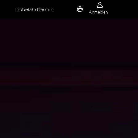


Probefahrttermin
Anmelden