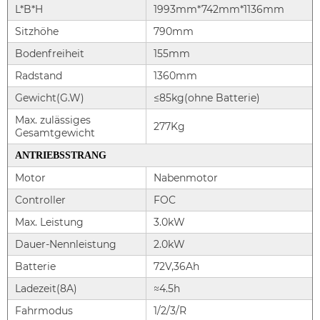
L*B*H
1993mm*742mm*1136mm
Sitzhöhe
790mm
Bodenfreiheit
155mm
Radstand
1360mm
Gewicht(G.W)
≤85kg(ohne Batterie)
Max. zulässiges
277Kg
Gesamtgewicht
ANTRIEBSSTRANG
Motor
Nabenmotor
Controller
FOC
Max. Leistung
3.0kW
Dauer-Nennleistung
2.0kW
Batterie
72V,36Ah
Ladezeit(8A)
≈4.5h
Fahrmodus
1/2/3/R