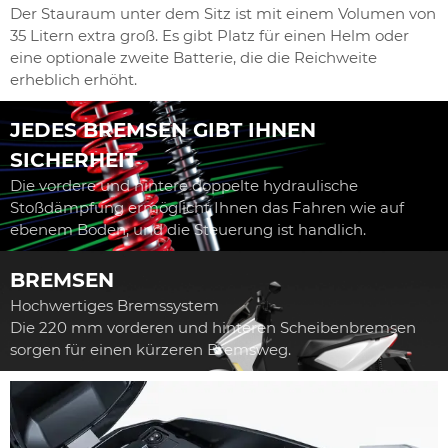
Der Stauraum unter dem Sitz ist mit einem Volumen von
35 Litern extra groß. Es gibt Platz für einen Helm oder
eine optionale zweite Batterie, die die Reichweite
erheblich erhöht.
JEDES BREMSEN GIBT IHNEN
SICHERHEIT
Die vordere und hintere doppelte hydraulische
Stoßdämpfung ermöglicht Ihnen das Fahren wie auf
ebenem Boden, und die Steuerung ist handlich.
BREMSEN
Hochwertiges Bremssystem
Die 220 mm vorderen und hinteren Scheibenbremsen
sorgen für einen kürzeren Bremsweg.