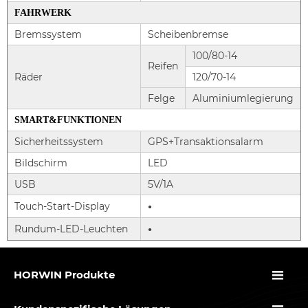
FAHRWERK
Bremssystem
Scheibenbremse
100/80-14
Reifen
Räder
120/70-14
Felge
Aluminiumlegierung
SMART&FUNKTIONEN
Sicherheitssystem
GPS+Transaktionsalarm
Bildschirm
LED
USB
5V/1A
Touch-Start-Display
●
Rundum-LED-Leuchten
●

HORWIN Produkte