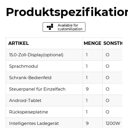
Produktspezifikatio
ARTIKEL
MENGE
SONSTIGE
15.0-Zoll-Display(optional)
1
O
Sprachmodul
1
O
Schrank-Bedienfeld
1
O
Steuerpanel für Einzelfach
9
O
Android-Tablet
1
O
Rückspeiseplatine
1
O
Intelligentes Ladegerät
9
1200W