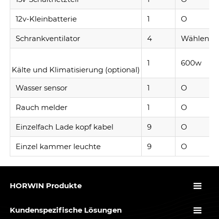
12v-Kleinbatterie
1
O
Schrankventilator
4
Wählen Sie
1
600w
Kälte und Klimatisierung (optional)
Wasser sensor
1
O
Rauch melder
1
O
Einzelfach Lade kopf kabel
9
O
Einzel kammer leuchte
9
O

HORWIN Produkte

Kundenspezifische Lösungen