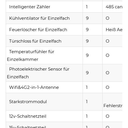
Intelligenter Zähler
1
485 can
Kühlventilator für Einzelfach
9
O
Feuerlöscher für Einzelfach
9
Heiß Aeros
Türschloss für Einzelfach
9
O
Temperaturfühler für
9
O
Einzelkammer
Photoelektrischer Sensor für
9
O
Einzelfach
Wifi&4G2-in-1-Antenne
1
O
Starkstrommodul
1
Fehlerstro
12v-Schaltnetzteil
1
O
15v-Schaltnetzteil
1
O