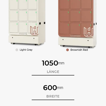
1050
mm
LÄNGE
600
mm
BREITE