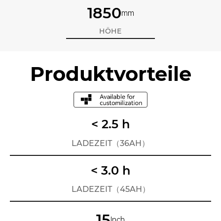
1850
mm
HÖHE
Produktvorteile
< 2.5 h
LADEZEIT（36AH）
< 3.0 h
LADEZEIT（45AH）
15
Inch