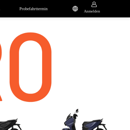


n
Probefahrttermin
Anmelden