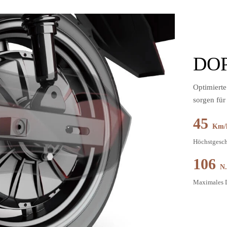
DO
Optimierte
sorgen für
45
Km/
Höchstgesc
106
N
Maximales 